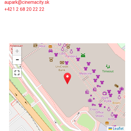
aupark@cinemacity.sk
+421 2 68 20 22 22
+
−
Leaflet