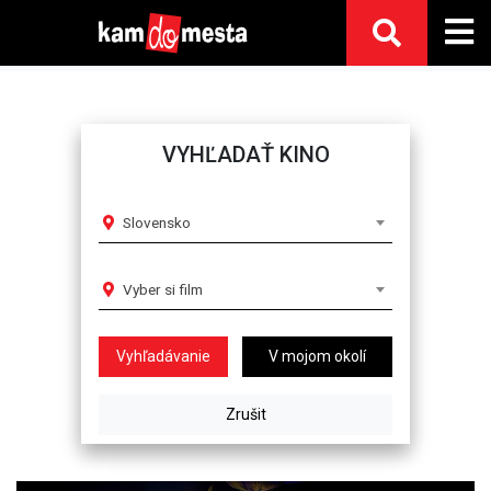
VYHĽADAŤ KINO
Slovensko
Vyber si film
V mojom okolí