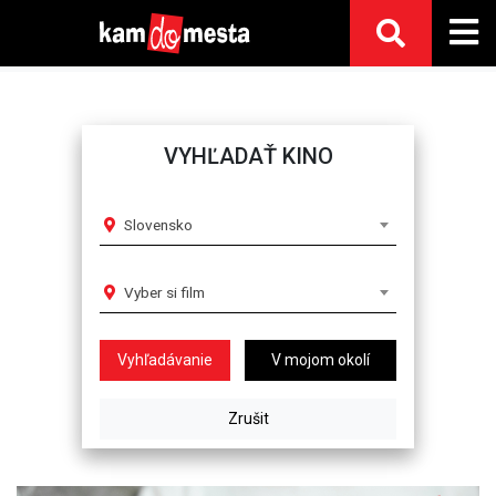
VYHĽADAŤ KINO
Slovensko
Vyber si film
V mojom okolí