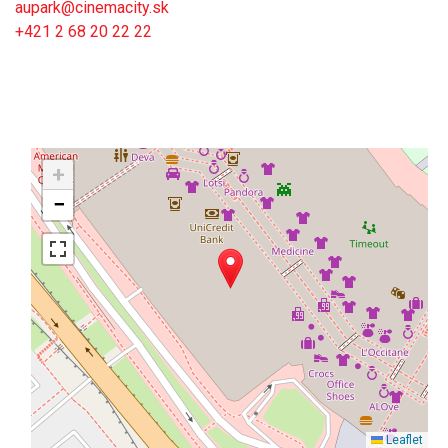
aupark@cinemacity.sk
+421 2 68 20 22 22
+
−
Leaflet