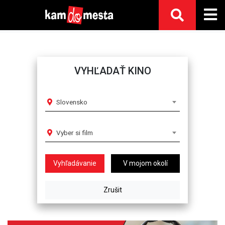
VYHĽADAŤ KINO
Slovensko
Vyber si film
V mojom okolí