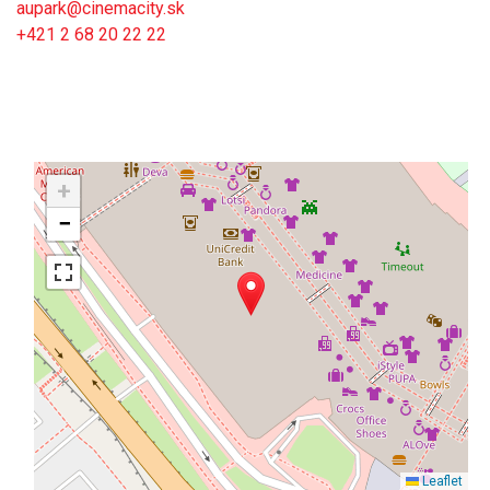
aupark@cinemacity.sk
+421 2 68 20 22 22
+
−
Leaflet