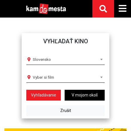
VYHĽADAŤ KINO
Slovensko
Vyber si film
V mojom okolí