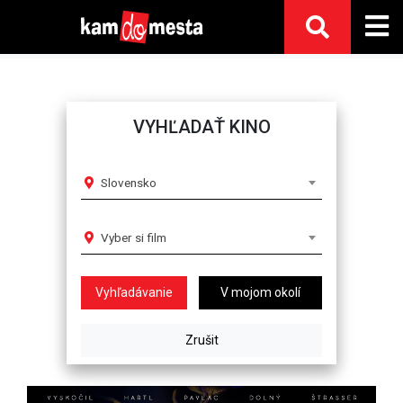
VYHĽADAŤ KINO
Slovensko
Vyber si film
V mojom okolí