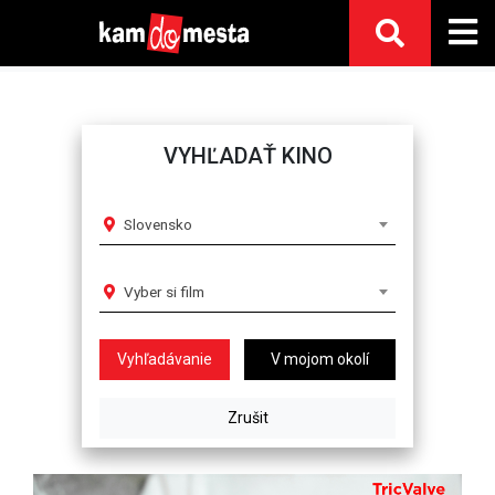
VYHĽADAŤ KINO
Slovensko
Vyber si film
V mojom okolí