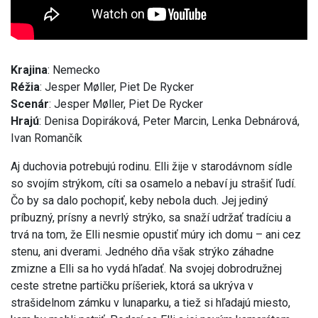
Krajina
: Nemecko
Réžia
: Jesper Møller, Piet De Rycker
Scenár
: Jesper Møller, Piet De Rycker
Hrajú
: Denisa Dopiráková, Peter Marcin, Lenka Debnárová,
Ivan Romančík
Aj duchovia potrebujú rodinu. ​Elli žije v starodávnom sídle
so svojím strýkom, cíti sa osamelo a nebaví ju strašiť ľudí.
Čo by sa dalo pochopiť, keby nebola duch. Jej jediný
príbuzný, prísny a nevrlý strýko, sa snaží udržať tradíciu a
trvá na tom, že Elli nesmie opustiť múry ich domu – ani cez
stenu, ani dverami. Jedného dňa však strýko záhadne
zmizne a Elli sa ho vydá hľadať. Na svojej dobrodružnej
ceste stretne partičku príšeriek, ktorá sa ukrýva v
strašidelnom zámku v lunaparku, a tiež si hľadajú miesto,