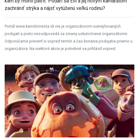
kam by mohli patriť. Podarí sa Elli a jej novým kamarátom
zachrániť strýka a nájsť vytúženú veľkú rodinu?
Portál www.kamdomesta.sk nie je organizátorom uverejňovaných
podujatí a preto nezodpovedá za zmeny uskutočnené organizátormi.
Odporúčame preveriť si vopred termín a čas konania podujatia priamo u
organizátora. Na niektoré akcie je potrebné sa prihlásiť vopred.