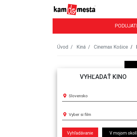
PODUJAT
Úvod
Kiná
Cinemax Košice
VYHĽADAŤ KINO
Slovensko
Vyber si film
V mojom okolí