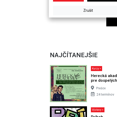
NAJČÍTANEJŠIE
Kurzy >
Herecká aka
pre dospelýc
Prešov
24 termínov
Výstavy >
Príbeh