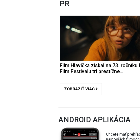
PR
Film Hlavička získal na 73. ročníku 
Film Festivalu tri prestížne…
ZOBRAZIŤ VIAC
ANDROID APLIKÁCIA
Chcete mať prehľa
najnovších filmoch