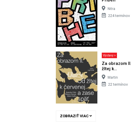
Nitra
224 termínov
Výstavy >
Za obrazom II
žltej k…
Martin
22 termínov
ZOBRAZIŤ VIAC