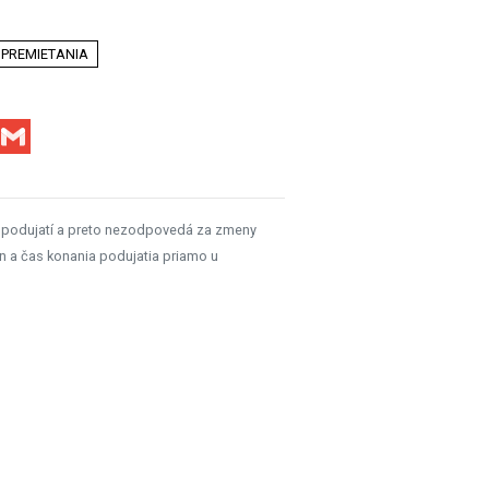
 PREMIETANIA
Facebook
Gmail
 podujatí a preto nezodpovedá za zmeny
n a čas konania podujatia priamo u