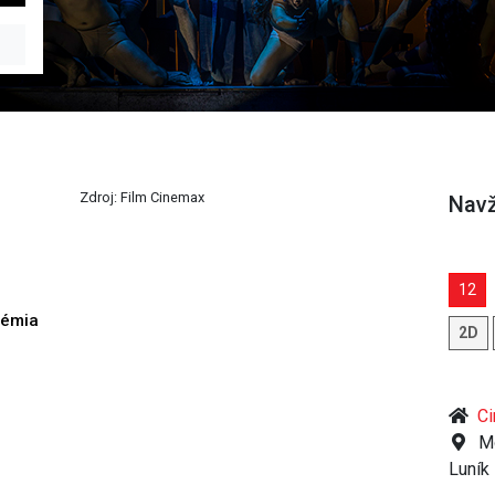
Zdroj: Film Cinemax
Navž
12
démia
2D
h
Ci
Mo
Luník 