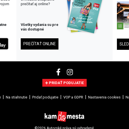
svojom
prečítať aj online?
atne
Všetky vydania su pre
vás dostupné
PREČÍTAŤ ONLINE
SLE
PRIDAŤ PODUJATIE
y
Na stiahnutie
Pridať podujatie
VOP a GDPR
Nastavenia cookies
Na
©2026 Autorské práva sú vyhradené.