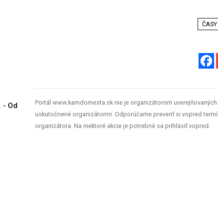
ČASY
Portál www.kamdomesta.sk nie je organizátorom uverejňovaných
. - Od
uskutočnené organizátormi. Odporúčame preveriť si vopred termí
organizátora. Na niektoré akcie je potrebné sa prihlásiť vopred.