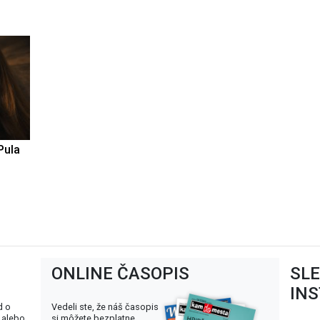
Pula
ONLINE ČASOPIS
SL
IN
d o
Vedeli ste, že náš časopis
 alebo
si môžete bezplatne