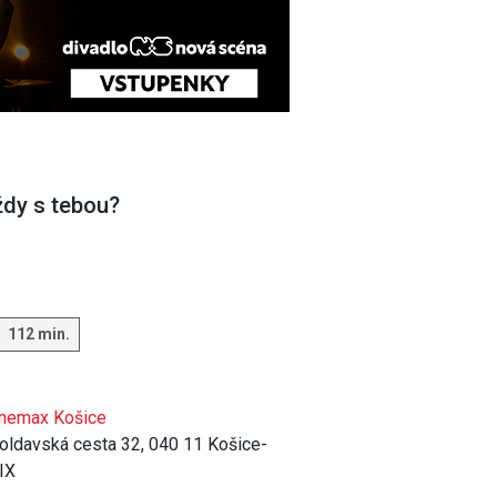
dy s tebou?
112 min.
nemax Košice
ldavská cesta 32, 040 11 Košice-
IX