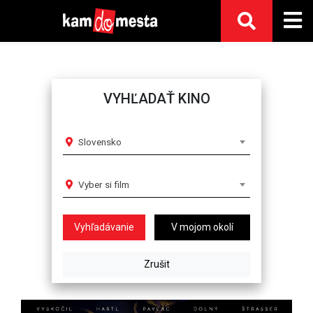
VYHĽADAŤ KINO
Slovensko
Vyber si film
V mojom okolí