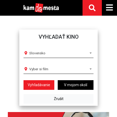
VYHĽADAŤ KINO
Slovensko
Vyber si film
V mojom okolí