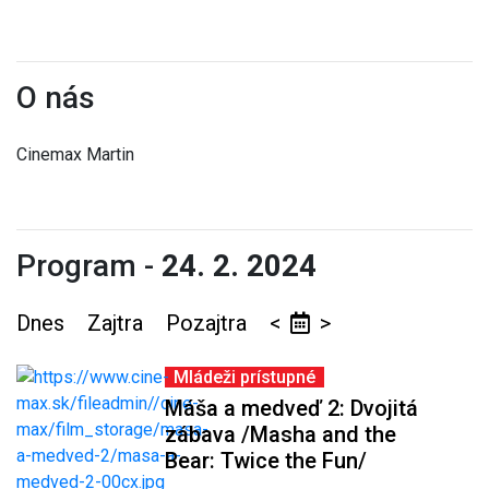
O nás
Cinemax Martin
Program -
24. 2. 2024
Dnes
Zajtra
Pozajtra
<
>
Mládeži prístupné
Máša a medveď 2: Dvojitá
zábava /Masha and the
Bear: Twice the Fun/