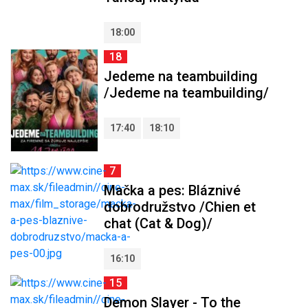
18:00
18
Jedeme na teambuilding
/Jedeme na teambuilding/
17:40
18:10
7
Mačka a pes: Bláznivé
dobrodružstvo /Chien et
chat (Cat & Dog)/
16:10
15
Demon Slayer - To the