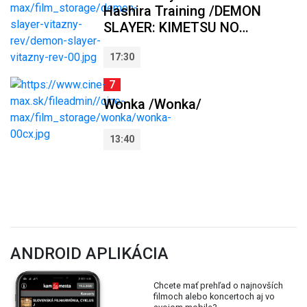
Hashira Training /DEMON
SLAYER: KIMETSU NO
YAIBA - TO THE HASHIRA
17:30
TRAINING/
7
Wonka /Wonka/
13:40
ANDROID APLIKÁCIA
Chcete mať prehľad o najnovších
filmoch alebo koncertoch aj vo