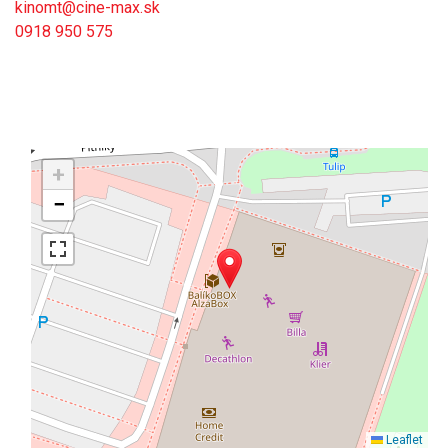
kinomt@cine-max.sk
0918 950 575
+
−
Leaflet