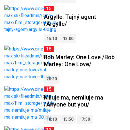
15
Argylle: Tajný agent
/Argylle/
15:10
13:00
15
Bob Marley: One Love /Bob
Marley: One Love/
20:30
15
Miluje ma, nemiluje ma
/Anyone but you/
18:10
15:50
17:50
12