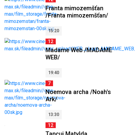
Franta mimozemšťan
/Franta mimozemšťan/
15:20
12
Madame Web /MADAME
WEB/
19:40
7
Noemova archa /Noah's
Ark/
13:30
12
Tancuj Matylda