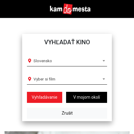
VYHĽADAŤ KINO
Slovensko
Vyber si film
V mojom okolí