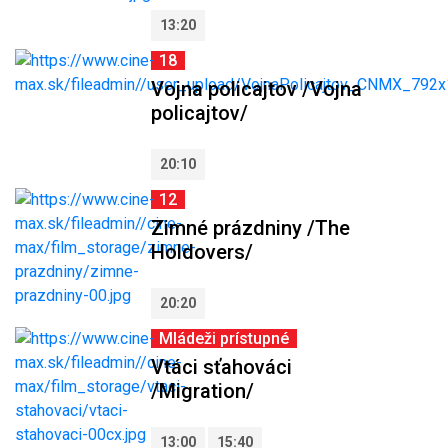
13:20
18
Vojna policajtov /Vojna
policajtov/
20:10
12
Zimné prázdniny /The
Holdovers/
20:20
Mládeži prístupné
Vtáci sťahováci
/Migration/
13:00
15:40