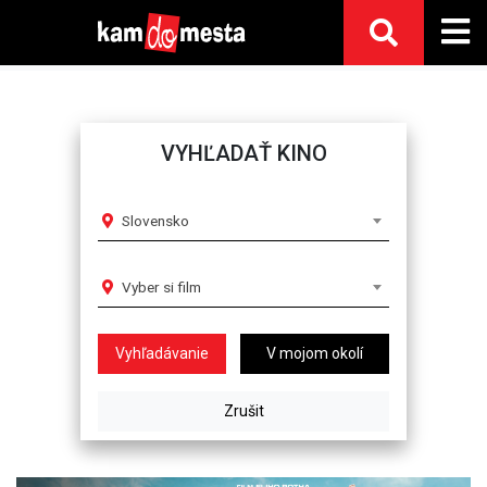
VYHĽADAŤ KINO
Slovensko
Vyber si film
V mojom okolí