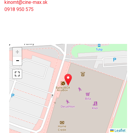
kinomt@cine-max.sk
0918 950 575
+
−
Leaflet