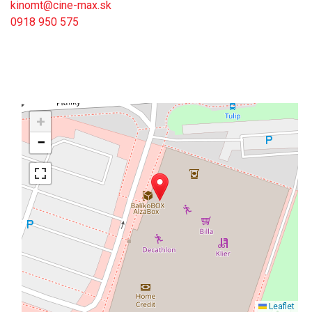
kinomt@cine-max.sk
0918 950 575
+
−
Leaflet