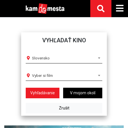
VYHĽADAŤ KINO
Slovensko
Vyber si film
V mojom okolí