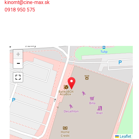
kinomt@cine-max.sk
0918 950 575
+
−
Leaflet