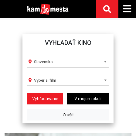
VYHĽADAŤ KINO
Slovensko
Vyber si film
V mojom okolí