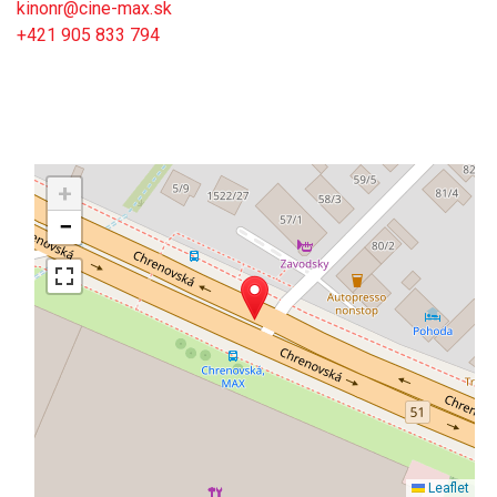
kinonr@cine-max.sk
+421 905 833 794
+
−
Leaflet