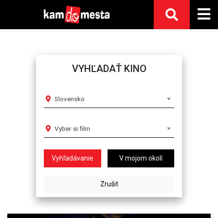
VYHĽADAŤ KINO
Slovensko
Vyber si film
V mojom okolí