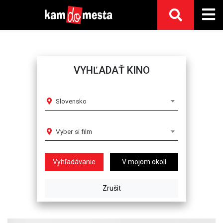
VYHĽADAŤ KINO
Slovensko
Vyber si film
V mojom okolí