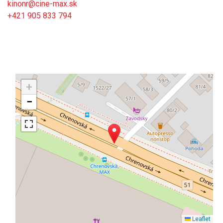
kinonr@cine-max.sk
+421 905 833 794
+
−
Leaflet