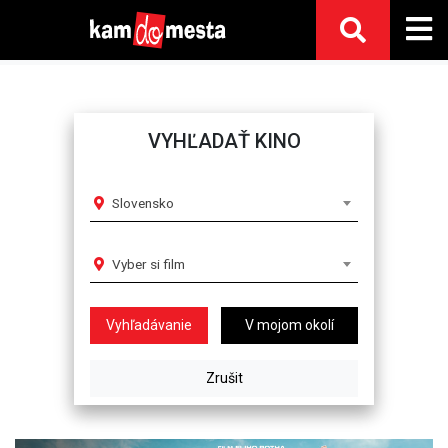
VYHĽADAŤ KINO
Slovensko
Vyber si film
V mojom okolí