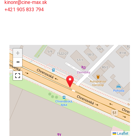
kinonr@cine-max.sk
+421 905 833 794
+
−
Leaflet