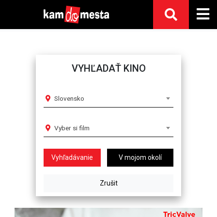
VYHĽADAŤ KINO
Slovensko
Vyber si film
V mojom okolí