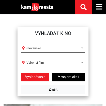
VYHĽADAŤ KINO
Slovensko
Vyber si film
V mojom okolí