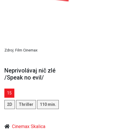
Zdroj: Film Cinemax
Neprivolávaj nič zlé
/Speak no evil/
15
2D
Thriller
110 min.
Cinemax Skalica