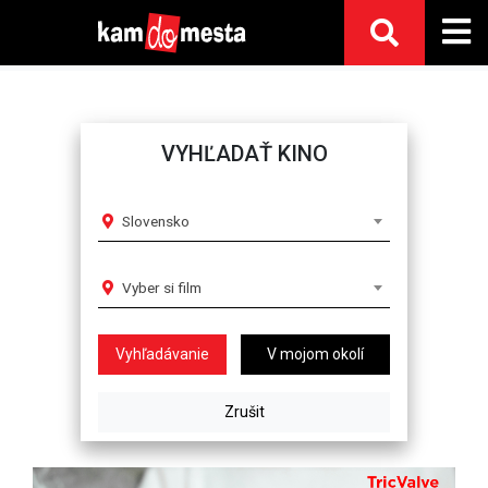
VYHĽADAŤ KINO
Slovensko
Vyber si film
V mojom okolí