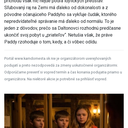
príchodu však nič nejde podľa idylických predstáv.
Sľubovaný raj na Zemi má ďaleko od dokonalosti a z
pôvodne očarujúceho Paddyho sa vykľuje čudák, ktorého
nepredvídateľné správanie má ďaleko od normálu. To je
jeden z dôvodov, prečo sa Daltonovci rozhodnú predčasne
ukončiť svoj pobyt u „priateľov“. Netušia však, že práve
Paddy rzohoduje o tom, kedy, a či vôbec odídu.
Portál www.kamdomesta.sk nie je organizátorom uverejňovaných
podujatí a preto nezodpovedá za zmeny uskutočnené organizátormi.
Odporúčame preveriť si vopred termín a čas konania podujatia priamo u
organizátora. Na niektoré akcie je potrebné sa prihlásiť vopred.