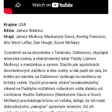
Krajina
: USA
Réžia
: James Watkins
Hrajú
: James McAvoy, Mackenzie Davis, Aisling Franciosi,
Alix West Lefler, Dan Hough, Scoot McNairy
Zoznámili sa na dovolenke v Taliansku. Daltonovci, obyčajná
americká rodina, a charizmatický lekár Paddy (James
McAvoy) s manželkou a synom. Stačilo pár spoločných
dovolenkových zážitkov a obe rodiny si tak padli do oka, že
krátko po návrate sa Daltonovci vydávajú na návštevu na
britský vidiek. Využili pozvanie stráviť nezabudnuteľný
víkend na Paddyho rozľahlom vidieckom sídle ďaleko od
civilizácie. Keďže Daltonovci (Mackenzie Davis a Scoot
McNairy) prechádzajú krízou vo vzťahu, dúfajú, že ich malé
dobrodružstvo „nakopne“ správnym smerom. Od ich