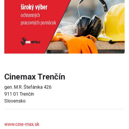
Previous
Next
Cinemax Trenčín
gen. M.R. Štefánika 426
911 01 Trenčín
Slovensko
www.cine-max.sk