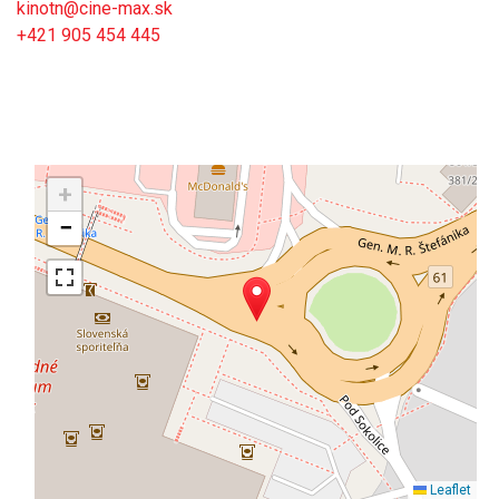
kinotn@cine-max.sk
+421 905 454 445
+
−
Leaflet