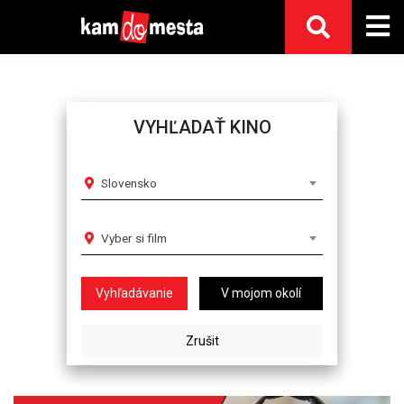
VYHĽADAŤ KINO
Slovensko
Vyber si film
V mojom okolí