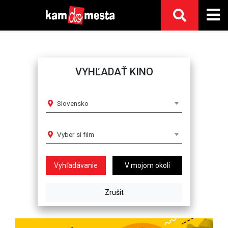
VYHĽADAŤ KINO
Slovensko
Vyber si film
V mojom okolí