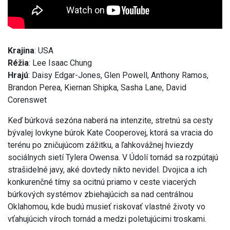
Krajina
: USA
Réžia
: Lee Isaac Chung
Hrajú
: Daisy Edgar-Jones, Glen Powell, Anthony Ramos,
Brandon Perea, Kiernan Shipka, Sasha Lane, David
Corenswet
Keď búrková sezóna naberá na intenzite, stretnú sa cesty
bývalej lovkyne búrok Kate Cooperovej, ktorá sa vracia do
terénu po zničujúcom zážitku, a ľahkovážnej hviezdy
sociálnych sietí Tylera Owensa. V Údolí tornád sa rozpútajú
strašidelné javy, aké dovtedy nikto nevidel. Dvojica a ich
konkurenčné tímy sa ocitnú priamo v ceste viacerých
búrkových systémov zbiehajúcich sa nad centrálnou
Oklahomou, kde budú musieť riskovať vlastné životy vo
vťahujúcich víroch tornád a medzi poletujúcimi troskami.