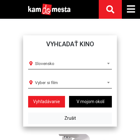
VYHĽADAŤ KINO
Slovensko
Vyber si film
V mojom okolí