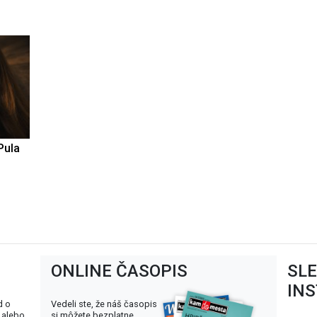
Pula
ONLINE ČASOPIS
SL
IN
d o
Vedeli ste, že náš časopis
 alebo
si môžete bezplatne