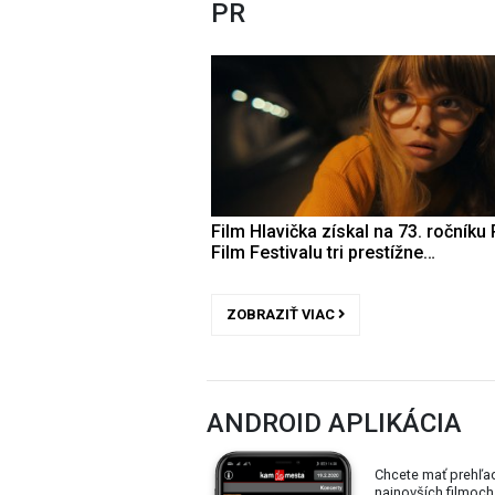
PR
Film Hlavička získal na 73. ročníku 
Film Festivalu tri prestížne…
ZOBRAZIŤ VIAC
ANDROID APLIKÁCIA
Chcete mať prehľa
najnovších filmoch