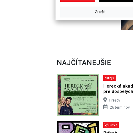
NAJČÍTANEJŠIE
Kurzy >
Herecká aka
pre dospelýc
Prešov
26 termínov
Výstavy >
Príbeh