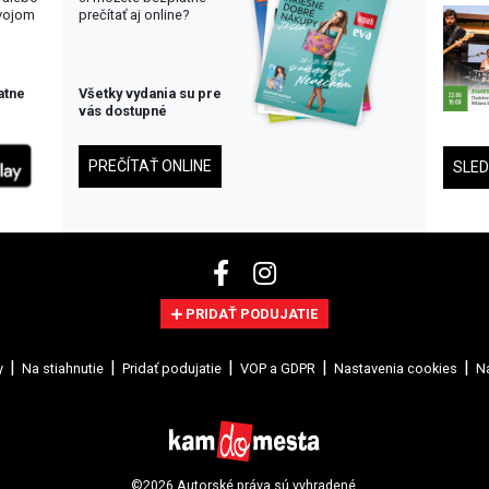
svojom
prečítať aj online?
atne
Všetky vydania su pre
vás dostupné
PREČÍTAŤ ONLINE
SLE
PRIDAŤ PODUJATIE
y
Na stiahnutie
Pridať podujatie
VOP a GDPR
Nastavenia cookies
Na
©2026 Autorské práva sú vyhradené.