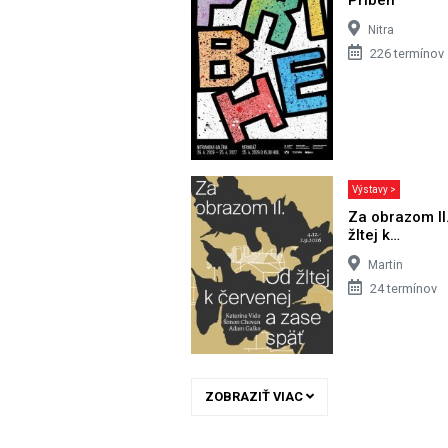
Nitra
226 termínov
Výstavy >
Za obrazom II
žltej k…
Martin
24 termínov
ZOBRAZIŤ VIAC