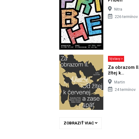
Nitra
226 termínov
Výstavy >
Za obrazom II
žltej k…
Martin
24 termínov
ZOBRAZIŤ VIAC