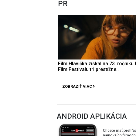
PR
Film Hlavička získal na 73. ročníku 
Film Festivalu tri prestížne…
ZOBRAZIŤ VIAC
ANDROID APLIKÁCIA
Chcete mať prehľa
najnovších filmoch