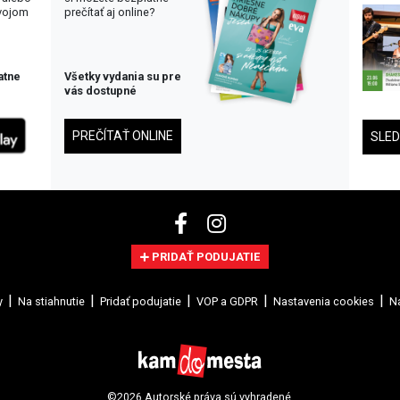
svojom
prečítať aj online?
atne
Všetky vydania su pre
vás dostupné
PREČÍTAŤ ONLINE
SLE
PRIDAŤ PODUJATIE
y
Na stiahnutie
Pridať podujatie
VOP a GDPR
Nastavenia cookies
Na
©2026 Autorské práva sú vyhradené.