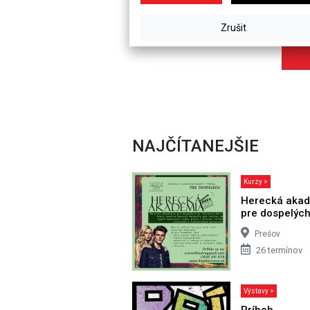
NAJČÍTANEJŠIE
Kurzy >
Herecká aka
pre dospelýc
Prešov
26 termínov
Výstavy >
Príbeh