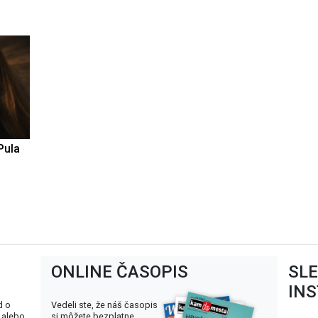
Pula
ONLINE ČASOPIS
SL
IN
d o
Vedeli ste, že náš časopis
 alebo
si môžete bezplatne