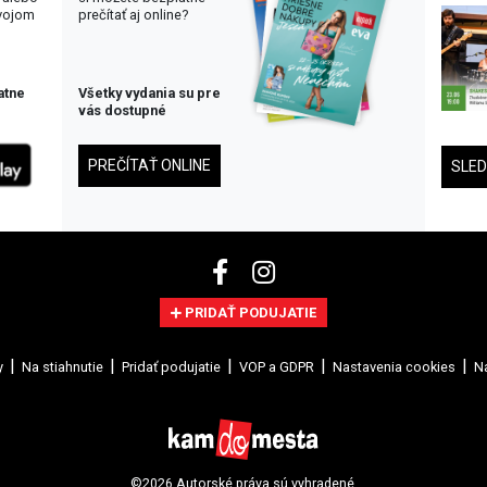
svojom
prečítať aj online?
atne
Všetky vydania su pre
vás dostupné
PREČÍTAŤ ONLINE
SLE
PRIDAŤ PODUJATIE
y
Na stiahnutie
Pridať podujatie
VOP a GDPR
Nastavenia cookies
Na
©2026 Autorské práva sú vyhradené.