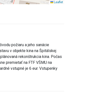
Leaflet
ôvodu požiaru a jeho sanácie
tavu v objekte kina na Špitálskej
a plánovaná rekonštrukcia kina. Počas
asne premietať na FTF VŠMU na
ndardné vstupné je 6 eur. Vstupenky