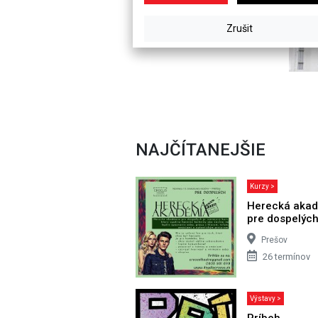
NAJČÍTANEJŠIE
Kurzy >
Herecká aka
pre dospelýc
Prešov
26 termínov
Výstavy >
Príbeh