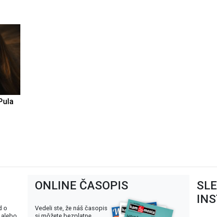
Pula
ONLINE ČASOPIS
SL
IN
d o
Vedeli ste, že náš časopis
 alebo
si môžete bezplatne