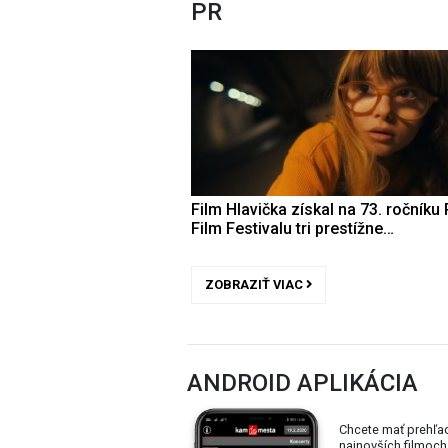
PR
Film Hlavička získal na 73. ročníku 
Film Festivalu tri prestížne…
ZOBRAZIŤ VIAC
ANDROID APLIKÁCIA
Chcete mať prehľa
najnovších filmoch