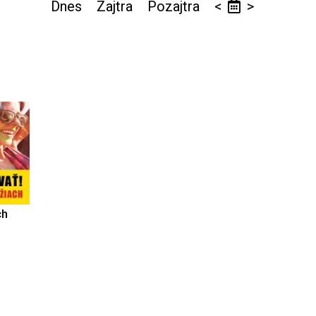
Dnes
Zajtra
Pozajtra
<
>
ch