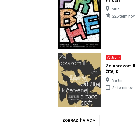
Nitra
226 termínov
Výstavy >
Za obrazom II
žltej k…
Martin
24 termínov
ZOBRAZIŤ VIAC