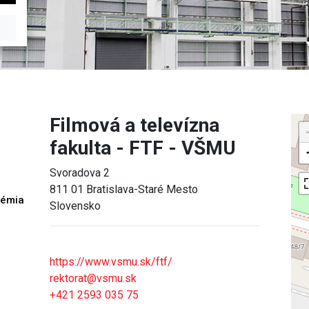
Filmová a televízna
fakulta - FTF - VŠMU
Svoradova 2
811 01 Bratislava-Staré Mesto
démia
Slovensko
h
https://www.vsmu.sk/ftf/
rektorat@vsmu.sk
+421 2593 035 75