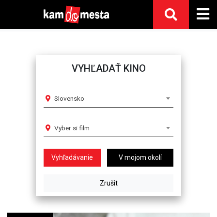
VYHĽADAŤ KINO
Slovensko
Vyber si film
V mojom okolí