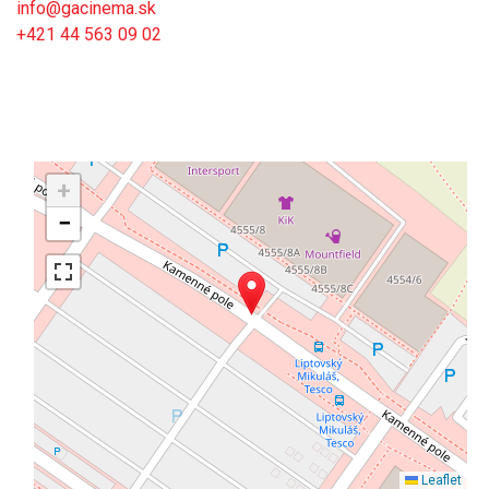
info@gacinema.sk
+421 44 563 09 02
+
−
Leaflet