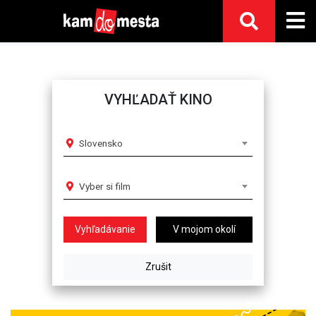
VYHĽADAŤ KINO
Slovensko
Vyber si film
V mojom okolí