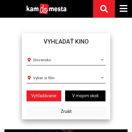
VYHĽADAŤ KINO
Slovensko
Vyber si film
V mojom okolí