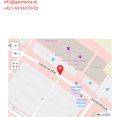
info@gacinema.sk
+421 44 563 09 02
+
−
Leaflet