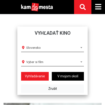
VYHĽADAŤ KINO
Slovensko
Vyber si film
V mojom okolí