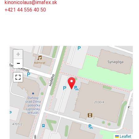
kinonicolaus@imafex.sk
+421 44 556 40 50
+
−
Leaflet