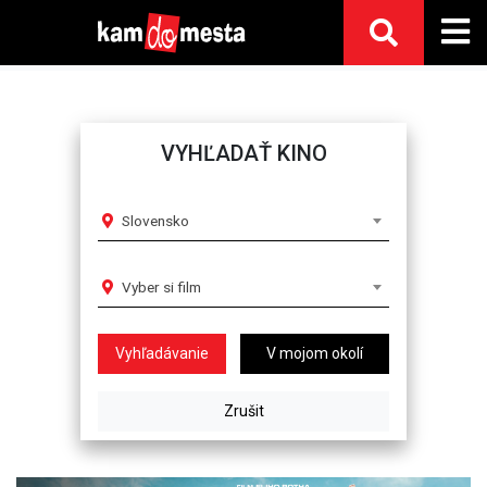
VYHĽADAŤ KINO
Slovensko
Vyber si film
V mojom okolí