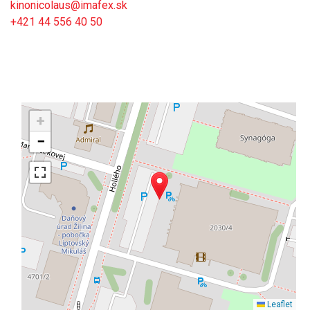
kinonicolaus@imafex.sk
+421 44 556 40 50
+
−
Leaflet