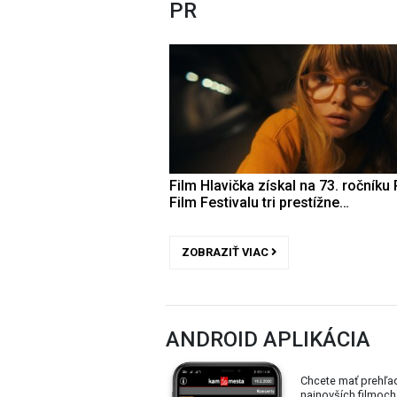
PR
Film Hlavička získal na 73. ročníku 
Film Festivalu tri prestížne…
ZOBRAZIŤ VIAC
ANDROID APLIKÁCIA
Chcete mať prehľa
najnovších filmoch