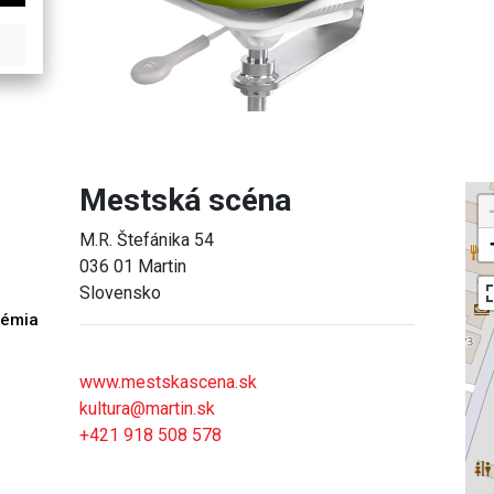
Mestská scéna
M.R. Štefánika 54
036 01 Martin
Slovensko
démia
h
www.mestskascena.sk
kultura@martin.sk
+421 918 508 578