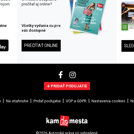
svojom
prečítať aj online?
atne
Všetky vydania su pre
vás dostupné
PREČÍTAŤ ONLINE
SLE
PRIDAŤ PODUJATIE
y
Na stiahnutie
Pridať podujatie
VOP a GDPR
Nastavenia cookies
Na
©2026 Autorské práva sú vyhradené.