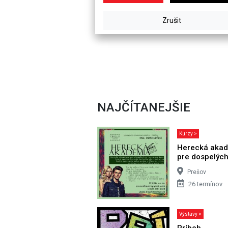
NAJČÍTANEJŠIE
Kurzy >
Herecká aka
pre dospelýc
Prešov
26 termínov
Výstavy >
Príbeh