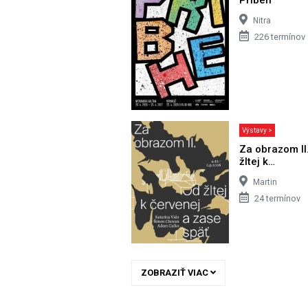
Nitra
226 termínov
Výstavy >
Za obrazom II
žltej k…
Martin
24 termínov
ZOBRAZIŤ VIAC