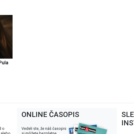
Pula
ONLINE ČASOPIS
SL
IN
d o
Vedeli ste, že náš časopis
 alebo
si môžete bezplatne