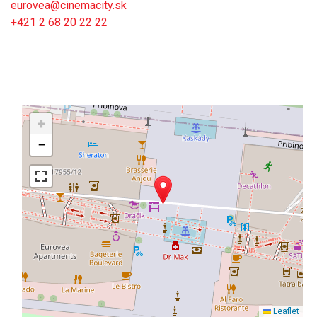
eurovea@cinemacity.sk
+421 2 68 20 22 22
+
−
Leaflet