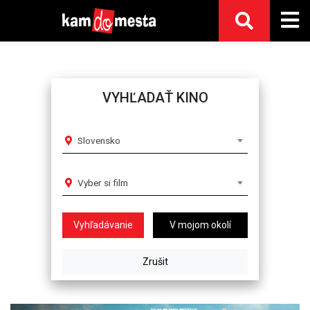
VYHĽADAŤ KINO
Slovensko
Vyber si film
V mojom okolí