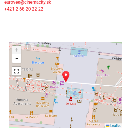
eurovea@cinemacity.sk
+421 2 68 20 22 22
+
−
Leaflet