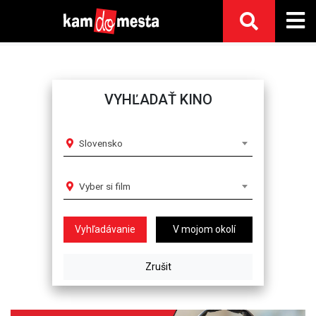
VYHĽADAŤ KINO
Slovensko
Vyber si film
V mojom okolí