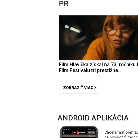
PR
Film Hlavička získal na 73. ročníku 
Film Festivalu tri prestížne…
ZOBRAZIŤ VIAC
ANDROID APLIKÁCIA
Chcete mať prehľa
najnovších filmoch