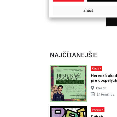
NAJČÍTANEJŠIE
Kurzy >
Herecká aka
pre dospelýc
Prešov
24 termínov
Výstavy >
Príbeh