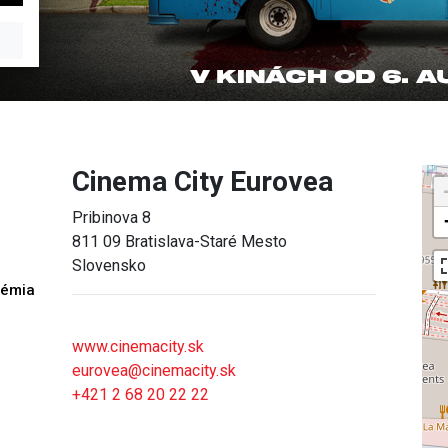
Cinema City Eurovea
Pribinova 8
811 09 Bratislava-Staré Mesto
Slovensko
démia
h
www.cinemacity.sk
eurovea@cinemacity.sk
+421 2 68 20 22 22