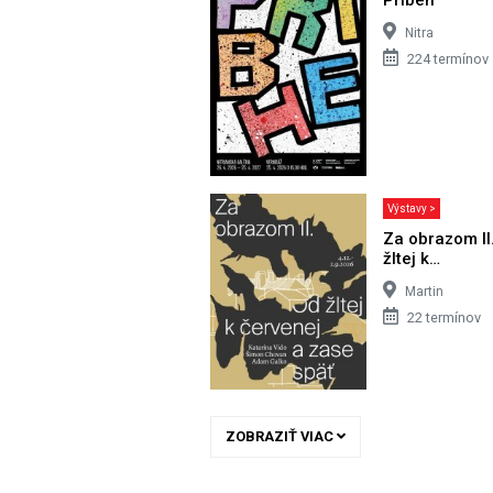
Nitra
224 termínov
Výstavy >
Za obrazom II
žltej k…
Martin
22 termínov
ZOBRAZIŤ VIAC