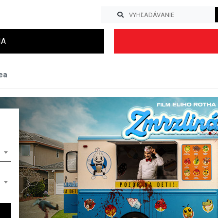
IA
ea
Previous