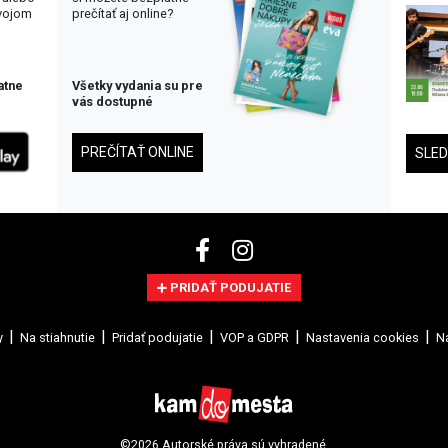
svojom
prečítať aj online?
atne
Všetky vydania su pre
vás dostupné
PREČÍTAŤ ONLINE
SLE
PRIDAŤ PODUJATIE
y
Na stiahnutie
Pridať podujatie
VOP a GDPR
Nastavenia cookies
Na
©2026 Autorské práva sú vyhradené.