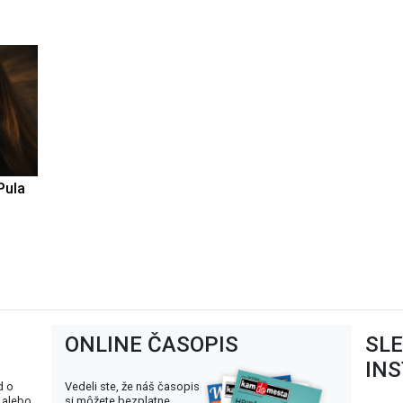
Pula
ONLINE ČASOPIS
SL
IN
d o
Vedeli ste, že náš časopis
 alebo
si môžete bezplatne