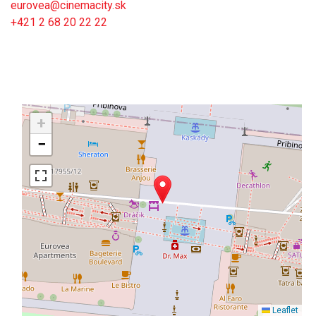
eurovea@cinemacity.sk
+421 2 68 20 22 22
+
−
Leaflet