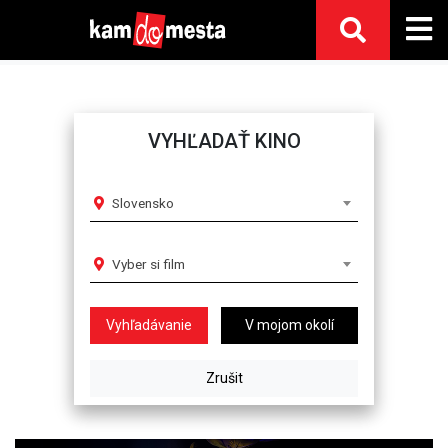
VYHĽADAŤ KINO
Slovensko
Vyber si film
V mojom okolí