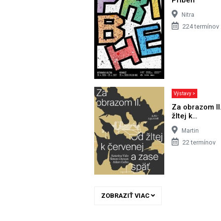
Nitra
224 termínov
Výstavy >
Za obrazom II
žltej k…
Martin
22 termínov
ZOBRAZIŤ VIAC