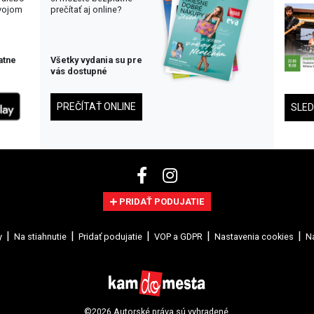
svojom
prečítať aj online?
atne
Všetky vydania su pre
vás dostupné
PREČÍTAŤ ONLINE
SLE
PRIDAŤ PODUJATIE
y
Na stiahnutie
Pridať podujatie
VOP a GDPR
Nastavenia cookies
Na
©2026 Autorské práva sú vyhradené.