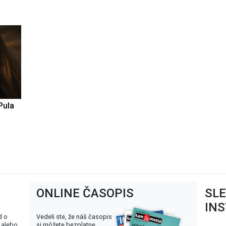
Pula
ONLINE ČASOPIS
SL
IN
d o
Vedeli ste, že náš časopis
 alebo
si môžete bezplatne