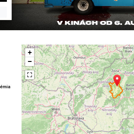
+
−
démia
h