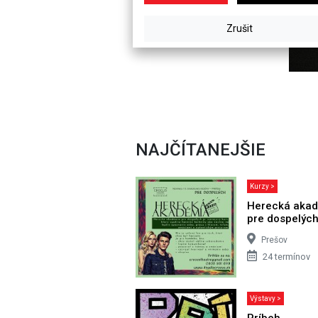
NAJČÍTANEJŠIE
Kurzy >
Herecká aka
pre dospelýc
Prešov
24 termínov
Výstavy >
Príbeh