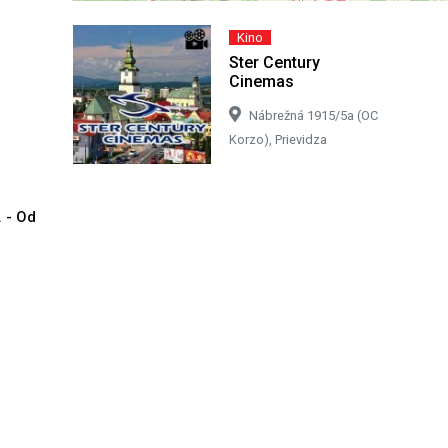
Kino
Ster Century
Cinemas
Nábrežná 1915/5a (OC
Korzo), Prievidza
. - Od