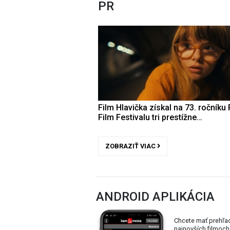
PR
Film Hlavička získal na 73. ročníku 
Film Festivalu tri prestížne…
ZOBRAZIŤ VIAC
ANDROID APLIKÁCIA
Chcete mať prehľa
najnovších filmoch