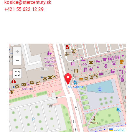
kosice@stercentury.sk
+421 55 622 12 29
+
−
Leaflet