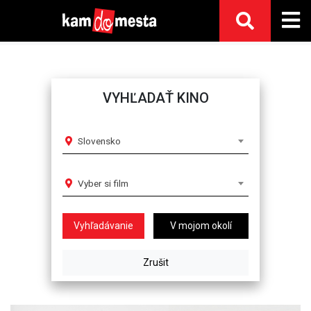
VYHĽADAŤ KINO
Slovensko
Vyber si film
V mojom okolí