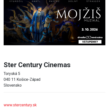
Previous
Next
Ster Century Cinemas
Toryská 5
040 11 Košice-Západ
Slovensko
www.stercentury.sk