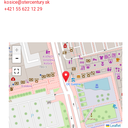
kosice@stercentury.sk
+421 55 622 12 29
+
−
Leaflet