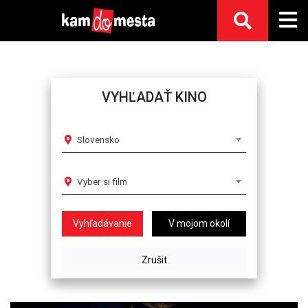
VYHĽADAŤ KINO
Slovensko
Vyber si film
V mojom okolí