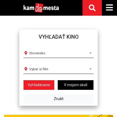
VYHĽADAŤ KINO
Slovensko
Vyber si film
V mojom okolí