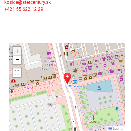
kosice@stercentury.sk
+421 55 622 12 29
+
−
Leaflet