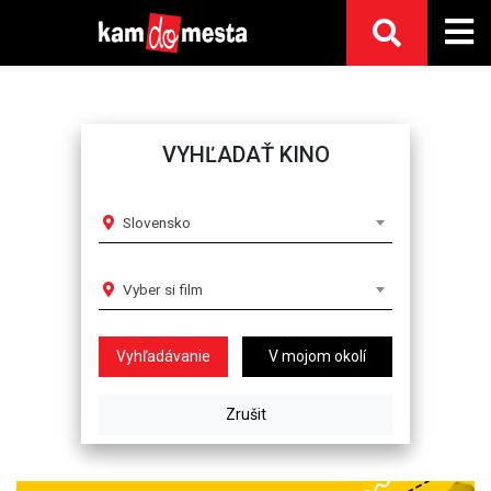
VYHĽADAŤ KINO
Slovensko
Vyber si film
V mojom okolí