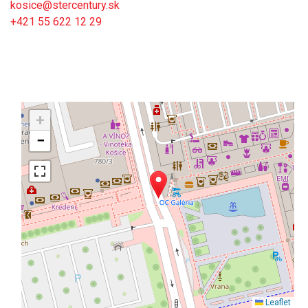
kosice@stercentury.sk
+421 55 622 12 29
+
−
Leaflet