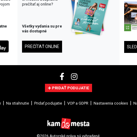
svojom
prečítať aj online?
atne
Všetky vydania su pre
vás dostupné
PREČÍTAŤ ONLINE
SLE
PRIDAŤ PODUJATIE
y
Na stiahnutie
Pridať podujatie
VOP a GDPR
Nastavenia cookies
Na
©2026 Autorské práva sú vyhradené.