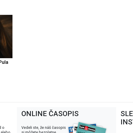
Pula
ONLINE ČASOPIS
SL
IN
d o
Vedeli ste, že náš časopis
 alebo
si môžete bezplatne