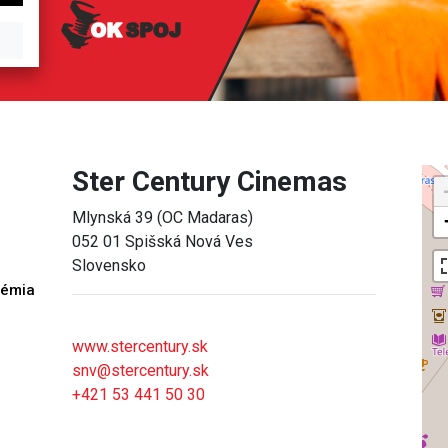
Ster Century Cinemas
Mlynská 39 (OC Madaras)
052 01 Spišská Nová Ves
Slovensko
démia
h
www.stercentury.sk
snv@stercentury.sk
+421 53 441 50 30