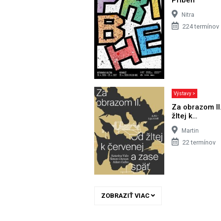
Nitra
224 termínov
Výstavy >
Za obrazom II
žltej k…
Martin
22 termínov
ZOBRAZIŤ VIAC