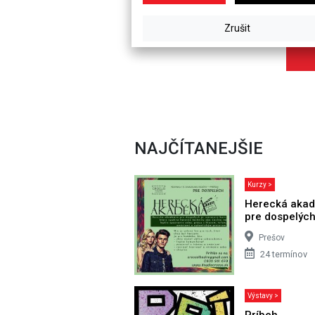
NAJČÍTANEJŠIE
Kurzy >
Herecká aka
pre dospelýc
Prešov
24 termínov
Výstavy >
Príbeh