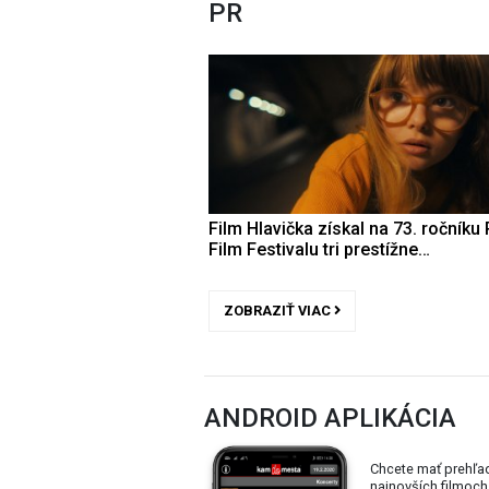
PR
Film Hlavička získal na 73. ročníku 
Film Festivalu tri prestížne…
ZOBRAZIŤ VIAC
ANDROID APLIKÁCIA
Chcete mať prehľa
najnovších filmoch