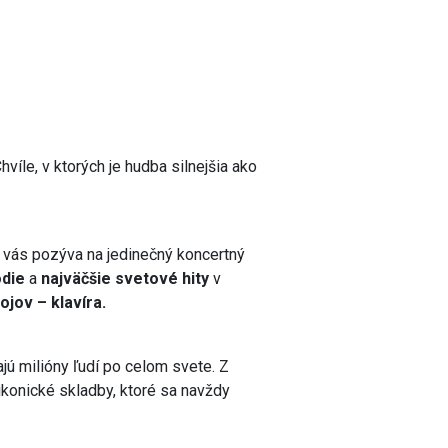
víle, v ktorých je hudba silnejšia ako
vás pozýva na jedinečný koncertný
ódie
a
najväčšie svetové hity
v
ojov – klavíra.
jú milióny ľudí po celom svete. Z
konické skladby, ktoré sa navždy