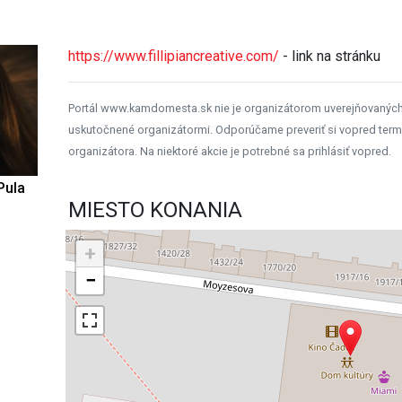
https://www.fillipiancreative.com/
- link na stránku
Portál www.kamdomesta.sk nie je organizátorom uverejňovanýc
uskutočnené organizátormi. Odporúčame preveriť si vopred term
organizátora. Na niektoré akcie je potrebné sa prihlásiť vopred.
Pula
MIESTO KONANIA
+
−