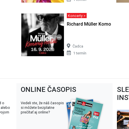
Koncerty >
Richard Müller Komorný Recit
Čadca
1 termín
ONLINE ČASOPIS
SL
IN
d o
Vedeli ste, že náš časopis
 alebo
si môžete bezplatne
svojom
prečítať aj online?