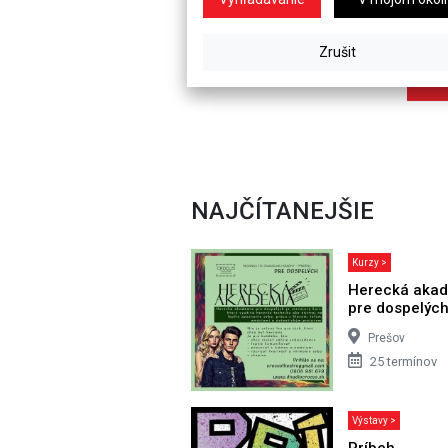
NAJČÍTANEJŠIE
Kurzy >
Herecká aka
pre dospelýc
Prešov
25 termínov
Výstavy >
Príbeh