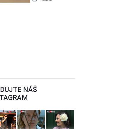
ál - Čadca
EDUJTE NÁŠ
STAGRAM