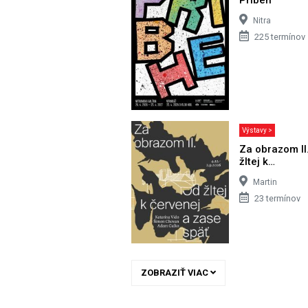
Nitra
225 termínov
Výstavy >
Za obrazom II
žltej k…
Martin
23 termínov
ZOBRAZIŤ VIAC