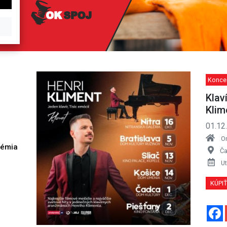
Koncer
Klav
Klim
01.12
O
démia
Ča
h
Ut
KÚPI