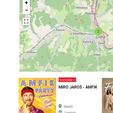
+
−
2
Koncerty >
MIRO JAROŠ - AMFIK PÁRTY 
Skalité
1 termín