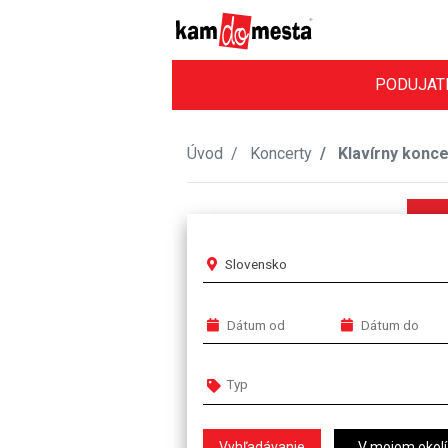
PODUJAT
Úvod
Koncerty
Klavírny konce
Slovensko
V mojom okolí