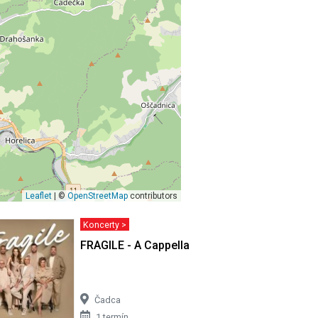
Leaflet
| ©
OpenStreetMap
contributors
Koncerty >
s Lipánkom
FRAGILE - A Cappella koncerty
Čadca
1 termín