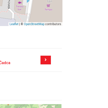
Leaflet
| ©
OpenStreetMap
contributors
 Čadca