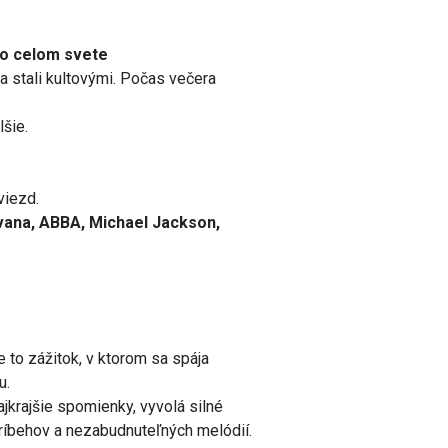
 po celom svete
sa stali kultovými. Počas večera
lšie.
viezd.
irvana, ABBA, Michael Jackson,
e to zážitok, v ktorom sa spája
u.
najkrajšie spomienky, vyvolá silné
ríbehov a nezabudnuteľných melódií.