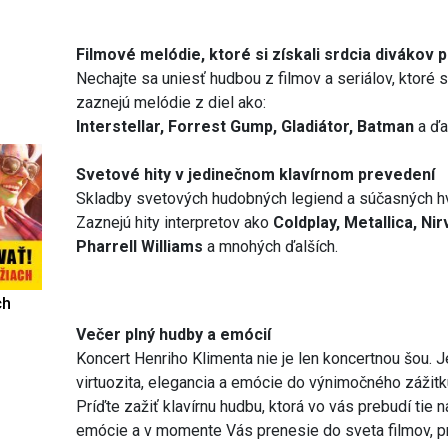
Filmové melódie, ktoré si získali srdcia divákov
Nechajte sa uniesť hudbou z filmov a seriálov, ktoré 
zaznejú melódie z diel ako:
Interstellar, Forrest Gump, Gladiátor, Batman
a ďa
Svetové hity v jedinečnom klavírnom prevedení
Skladby svetových hudobných legiend a súčasných h
Zaznejú hity interpretov ako
Coldplay, Metallica, N
Pharrell Williams
a mnohých ďalších.
ch
Večer plný hudby a emócií
Koncert Henriho Klimenta nie je len koncertnou šou. J
virtuozita, elegancia a emócie do výnimočného zážitk
Príďte zažiť klavírnu hudbu, ktorá vo vás prebudí tie 
emócie a v momente Vás prenesie do sveta filmov, p