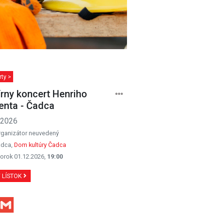
ty >
írny koncert Henriho
enta - Čadca
.2026
rganizátor neuvedený
dca,
Dom kultúry Čadca
orok 01.12.2026,
19:00
Ť LÍSTOK
Facebook
Gmail