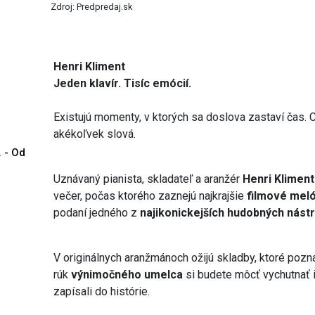
Zdroj: Predpredaj.sk
Henri Kliment
Jeden klavír. Tisíc emócií.
Existujú momenty, v ktorých sa doslova zastaví čas. Ch
akékoľvek slová.
. - Od
Uznávaný pianista, skladateľ a aranžér
Henri Kliment
večer, počas ktorého zaznejú najkrajšie
filmové mel
podaní jedného z
najikonickejších hudobných nástr
V originálnych aranžmánoch ožijú skladby, ktoré pozna
rúk
výnimočného umelca
si budete môcť vychutnať i
zapísali do histórie.