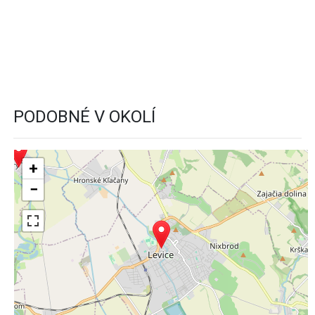
PODOBNÉ V OKOLÍ
+
−