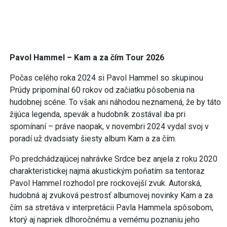
Pavol Hammel – Kam a za čím Tour 2026
Počas celého roka 2024 si Pavol Hammel so skupinou
Prúdy pripomínal 60 rokov od začiatku pôsobenia na
hudobnej scéne. To však ani náhodou neznamená, že by táto
žijúca legenda, spevák a hudobník zostával iba pri
spomínaní – práve naopak, v novembri 2024 vydal svoj v
poradí už dvadsiaty šiesty album Kam a za čím.
Po predchádzajúcej nahrávke Srdce bez anjela z roku 2020
charakteristickej najmä akustickým poňatím sa tentoraz
Pavol Hammel rozhodol pre rockovejší zvuk. Autorská,
hudobná aj zvuková pestrosť albumovej novinky Kam a za
čím sa stretáva v interpretácii Pavla Hammela spôsobom,
ktorý aj napriek dlhoročnému a vernému poznaniu jeho