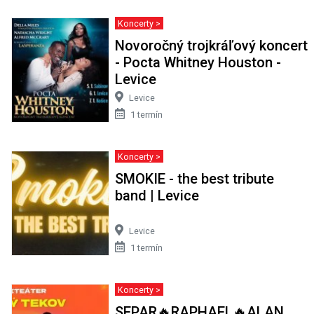
Koncerty >
Novoročný trojkráľový koncert
- Pocta Whitney Houston -
Levice
Levice
1 termín
Koncerty >
SMOKIE - the best tribute
band | Levice
Levice
1 termín
Koncerty >
SEPAR🔥RAPHAEL🔥ALAN