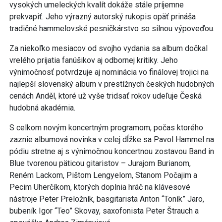
vysokých umeleckých kvalít dokáže stále príjemne
prekvapiť. Jeho výrazný autorský rukopis opäť prináša
tradičné hammelovské pesničkárstvo so silnou výpoveďou.
Za niekoľko mesiacov od svojho vydania sa album dočkal
vrelého prijatia fanúšikov aj odbornej kritiky. Jeho
výnimočnosť potvrdzuje aj nominácia vo finálovej trojici na
najlepší slovenský album v prestížnych českých hudobných
cenách Anděl, ktoré už vyše tridsať rokov udeľuje Česká
hudobná akadémia.
S celkom novým koncertným programom, počas ktorého
zaznie albumová novinka v celej dĺžke sa Pavol Hammel na
pódiu stretne aj s výnimočnou koncertnou zostavou Band in
Blue tvorenou päticou gitaristov – Jurajom Burianom,
Reném Lackom, Pištom Lengyelom, Stanom Počajim a
Pecim Uherčíkom, ktorých doplnia hráč na klávesové
nástroje Peter Preložník, basgitarista Anton “Toník” Jaro,
bubeník Igor “Teo” Skovay, saxofonista Peter Štrauch a