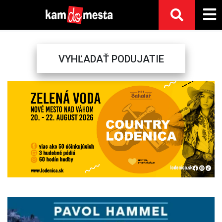
VYHĽADAŤ PODUJATIE
Previous
Next