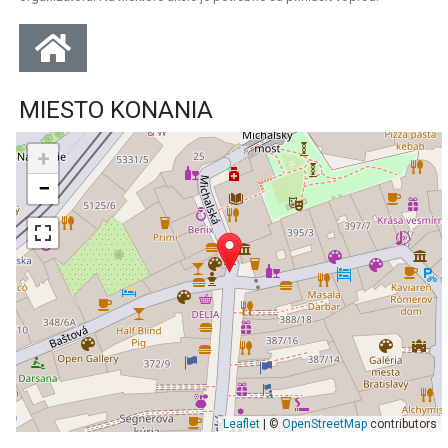
MIESTO KONANIA
+
−
Leaflet
| ©
OpenStreetMap
contributors