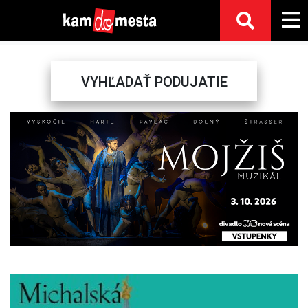
VYHĽADAŤ PODUJATIE
Previous
Next