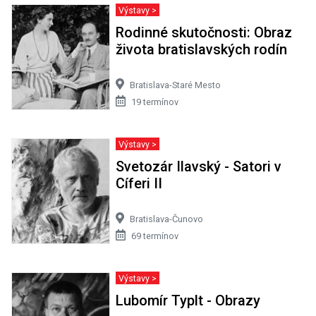
Výstavy >
Rodinné skutočnosti: Obraz
života bratislavských rodín
Bratislava-Staré Mesto
19 termínov
Výstavy >
Svetozár Ilavský - Satori v
Cíferi II
Bratislava-Čunovo
69 termínov
Výstavy >
Lubomír Typlt - Obrazy