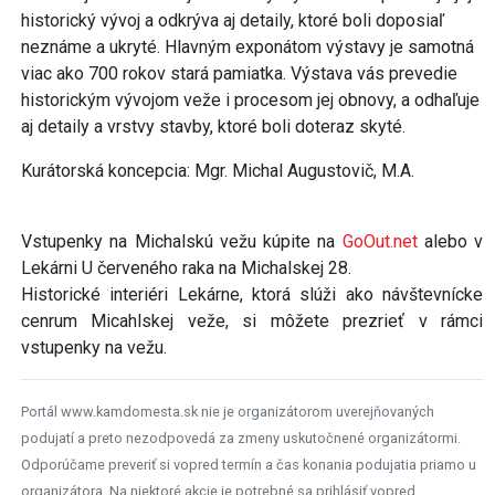
historický vývoj a odkrýva aj detaily, ktoré boli doposiaľ
neznáme a ukryté. Hlavným exponátom výstavy je samotná
viac ako 700 rokov stará pamiatka. Výstava vás prevedie
historickým vývojom veže i procesom jej obnovy, a odhaľuje
aj detaily a vrstvy stavby, ktoré boli doteraz skyté.
Kurátorská koncepcia: Mgr. Michal Augustovič, M.A.
Vstupenky na Michalskú vežu kúpite na
GoOut.net
alebo v
Lekárni U červeného raka na Michalskej 28.
Historické interiéri Lekárne, ktorá slúži ako návštevnícke
cenrum Micahlskej veže, si môžete prezrieť v rámci
vstupenky na vežu.
Portál www.kamdomesta.sk nie je organizátorom uverejňovaných
podujatí a preto nezodpovedá za zmeny uskutočnené organizátormi.
Odporúčame preveriť si vopred termín a čas konania podujatia priamo u
organizátora. Na niektoré akcie je potrebné sa prihlásiť vopred.