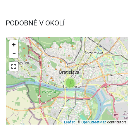
PODOBNÉ V OKOLÍ
+
−
2
Leaflet
| ©
OpenStreetMap
contributors