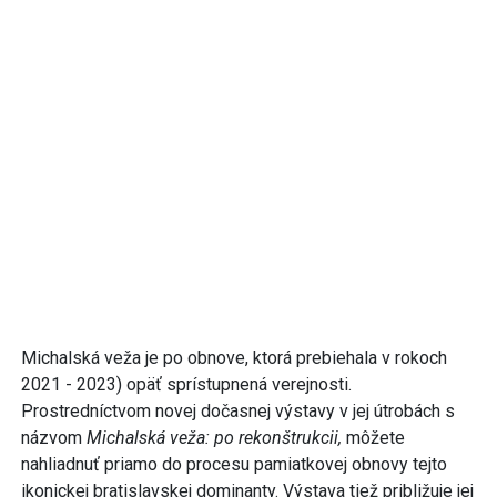
Michalská veža je po obnove, ktorá prebiehala v rokoch
2021 - 2023) opäť sprístupnená verejnosti.
Prostredníctvom novej dočasnej výstavy v jej útrobách s
názvom
Michalská veža: po rekonštrukcii,
môžete
nahliadnuť priamo do procesu pamiatkovej obnovy tejto
ikonickej bratislavskej dominanty. Výstava tiež približuje jej