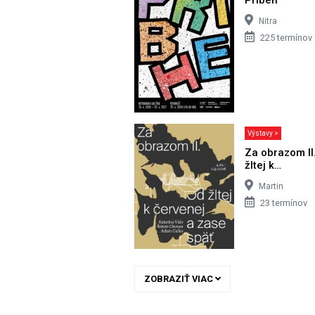
Nitra
225 termínov
Výstavy >
Za obrazom II
žltej k…
Martin
23 termínov
ZOBRAZIŤ VIAC