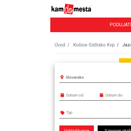
PODUJAT
Úvod
Košice-Sídlisko Kvp
Jaz
Slovensko
V mojom okolí