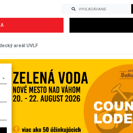
IA
decký areál UVLF
Previous