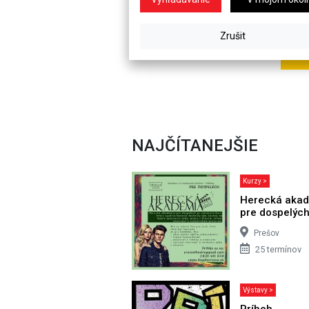
NAJČÍTANEJŠIE
Kurzy >
Herecká aka
pre dospelýc
Prešov
25 termínov
Výstavy >
Príbeh