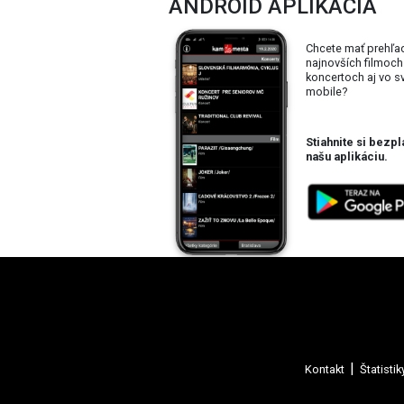
ANDROID APLIKÁCIA
Chcete mať prehľa
najnovších filmoch
koncertoch aj vo 
mobile?
Stiahnite si bezpl
našu aplikáciu.
Kontakt
Štatistik