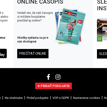
ONLINE ČASOPIS
SL
IN
d o
Vedeli ste, že náš časopis
 alebo
si môžete bezplatne
svojom
prečítať aj online?
atne
Všetky vydania su pre
vás dostupné
PREČÍTAŤ ONLINE
SLE
PRIDAŤ PODUJATIE
y
Na stiahnutie
Pridať podujatie
VOP a GDPR
Nastavenia cookies
Na