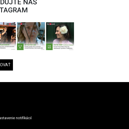
EDUJTE NÁŠ
STAGRAM
DOVAŤ
stavenie notifikácií