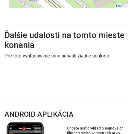
Leaflet
Ďalšie udalosti na tomto mieste
konania
Pre toto vyhľadavanie sme nenašli žiadne udalosti
ANDROID APLIKÁCIA
Chcete mať prehľad o najnovších
filmoch alebo koncertoch aj vo