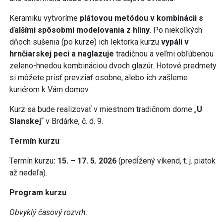
Keramiku vytvoríme
plátovou metódou v kombinácii s
ďalšími spôsobmi modelovania z hliny.
Po niekoľkých
dňoch sušenia (po kurze) ich lektorka kurzu
vypáli v
hrnčiarskej peci
a naglazuje
tradičnou a veľmi obľúbenou
zeleno-hnedou kombináciou dvoch glazúr. Hotové predmety
si môžete prísť prevziať osobne, alebo ich zašleme
kuriérom k Vám domov.
Kurz sa bude realizovať v miestnom tradičnom dome „
U
Slanskej
“ v Brdárke, č. d. 9.
Termín kurzu
Termín kurzu
: 15. –
17. 5. 2026
(predĺžený víkend, t. j. piatok
až nedeľa).
Program kurzu
Obvyklý časový rozvrh: