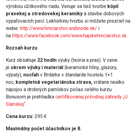
výrobou úžitkového riadu. Venuje sa tiež tvorbe
kópií
pravekej a stredovekej keramiky
a stavbe dobových
vypaľovacích pecí. Lektorkinu tvorbu si môžete prezrieť na
webe:
http://www.hrnciarstvo.webnode.sk/
i
na
https://www.facebook.com/www.hajskehrnciarstvo.sk
.
Rozsah kurzu
Kurz obsahuje
22 hodín
výuky (teória a prax). V cene
je
okrem výuky i materiál
(keramické hliny, glazúry,
výpaly),
nocľah
v Brdárke v štandarde hostelu 1+1
noc,
kompletná vegetariánska strava,
vrátane nealko
nápojov a drobných pamlskov počas celého kurzu.
Bonusom je prehliadka
certifikovanej prírodnej záhrady „U
Slanskej“.
Cena kurzu:
295 €
Maximálny počet účastníkov je 8.