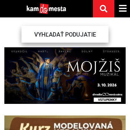
VYHĽADAŤ PODUJATIE
Previous
Next