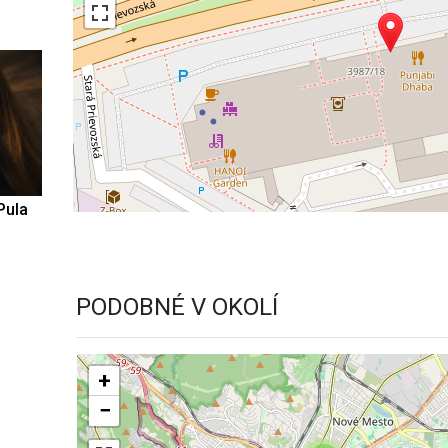
Pula
PODOBNÉ V OKOLÍ
+
−