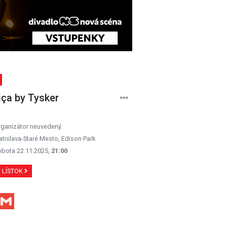
ça by Tysker
rganizátor neuvedený
atislava-Staré Mesto, Edison Park
obota 22.11.2025,
21:00
Ť LÍSTOK
Facebook
Gmail