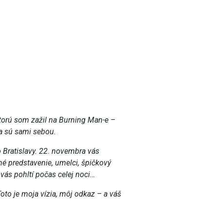
 ktorú som zažil na Burning Man-e –
 a sú sami sebou.
o Bratislavy. 22. novembra vás
né predstavenie, umelci, špičkový
vás pohltí počas celej noci…
Toto je moja vízia, môj odkaz – a váš