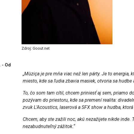
Zdroj: Goout.net
. - Od
„Mùziça je pre mňa viac než len párty. Je to energia,
miesto, kde sa ľudia zbavia masiek, otvoria sa hudbe
To, čo som tam cítil, chcem priniesť aj sem, priamo d
pozývam do priestoru, kde sa premení realita: divadel
zvuk L’Acoustics, laserová a SFX show a hudba, ktorá 
Chcem, aby ste zažili noc, akú nezažijete nikde inde. 
nezabudnuteľný zážitok.“