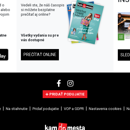
d o
Vedeli ste, že náš časopis
 alebo
si môžete bezplatne
svojom
prečítať aj online?
atne
Všetky vydania su pre
vás dostupné
PREČÍTAŤ ONLINE
SLE
PRIDAŤ PODUJATIE
y
Na stiahnutie
Pridať podujatie
VOP a GDPR
Nastavenia cookies
Na