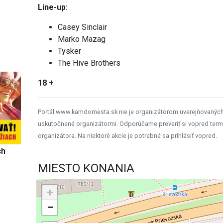
Line-up:
Casey Sinclair
Marko Mazag
Tysker
The Hive Brothers
18 +
Portál www.kamdomesta.sk nie je organizátorom uverejňovanýc
uskutočnené organizátormi. Odporúčame preveriť si vopred term
organizátora. Na niektoré akcie je potrebné sa prihlásiť vopred.
ch
MIESTO KONANIA
+
−