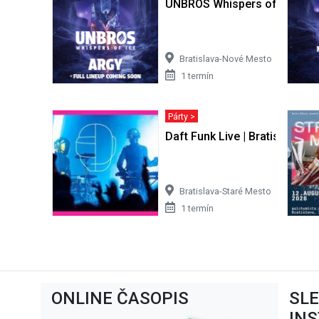
UNBROS Whispers of Ice: Ar
Bratislava-Nové Mesto
1 termín
Párty >
Daft Funk Live | Bratislava
Bratislava-Staré Mesto
1 termín
ONLINE ČASOPIS
SL
IN