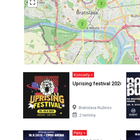
2
2
Koncerty >
Uprising festival 2026
Bratislava-Ružinov
2 termíny
Párty >