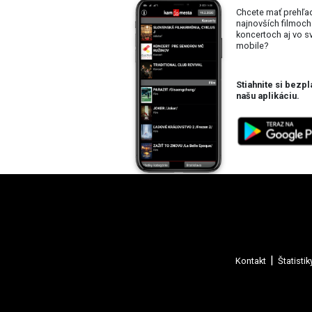
Chcete mať prehľa
najnovších filmoch
koncertoch aj vo 
mobile?
Stiahnite si bezpl
našu aplikáciu.
Kontakt
Štatistik