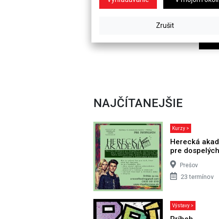
NAJČÍTANEJŠIE
Kurzy >
Herecká aka
pre dospelýc
Prešov
23 termínov
Výstavy >
Príbeh