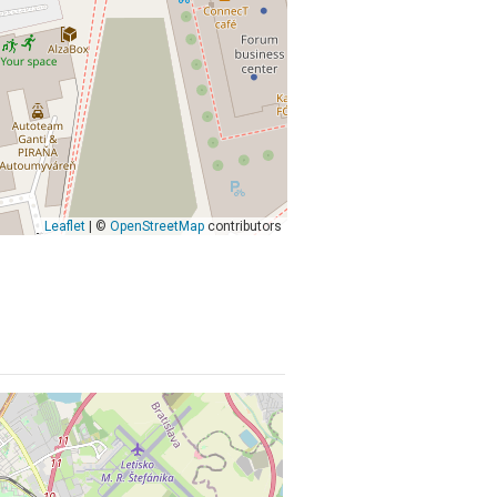
Leaflet
| ©
OpenStreetMap
contributors