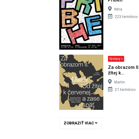
Nitra
223 termínov
Výstavy >
Za obrazom II
žltej k…
Martin
21 termínov
ZOBRAZIŤ VIAC