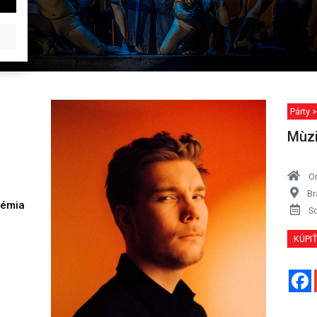
Párty >
Mùzi
O
Br
démia
S
h
KÚPI