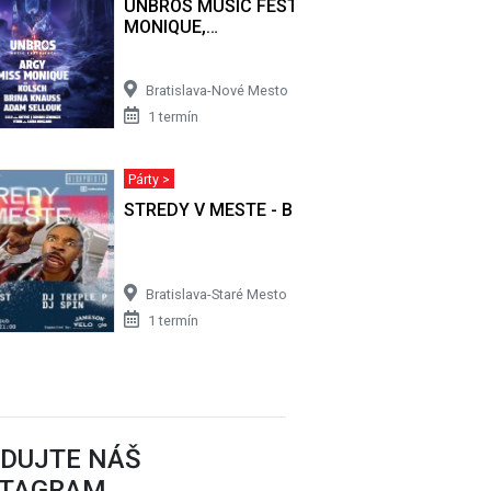
gy
UNBROS MUSIC FESTIVAL: ARGY, MISS
MONIQUE,…
Bratislava-Nové Mesto
1 termín
Párty >
STREDY V MESTE - BRATISLAVA
Bratislava-Staré Mesto
1 termín
EDUJTE NÁŠ
STAGRAM