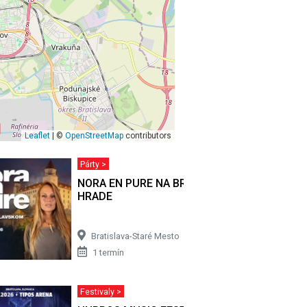
Leaflet
| ©
OpenStreetMap
contributors
Párty >
NORA EN PURE NA BRATISLAVSKOM
HRADE
Bratislava-Staré Mesto
1 termín
Festivaly >