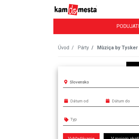
PODUJAT
Úvod
Párty
Mùziça by Tysker
Slovensko
V mojom okolí