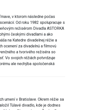
 Trnave, v ktorom následne počas
scenácií. Od roku 1982 spolupracuje s
kmeňovým režisérom Divadla ASTORKA
nohými českými divadlami a ako
dnáša na Katedre divadelnej réžie a
ch ocenení za divadelnú a filmovú
venčného a tvorivého režiséra so
ť. Vo svojich réžiách potvrdzuje
ktorému ale nechýba spoločenská
ch umení v Bratislave. Okrem réžie sa
aložil Túlavé divadlo, kde je dodnes