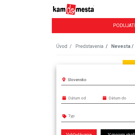
PODUJAT
Úvod
Predstavenia
Nevesta /
Slovensko
V mojom okolí