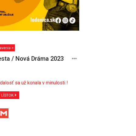
avenia >
sta / Nová Dráma 2023
dalosť sa už konala v minulosti !
Ť LÍSTOK
Facebook
Gmail