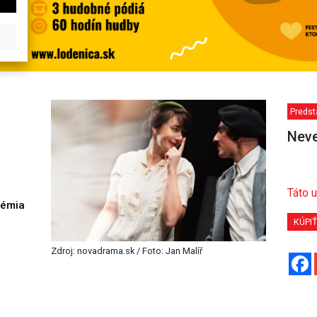
Predst
Neve
Táto u
démia
h
KÚPI
Zdroj: novadrama.sk / Foto: Jan Malíř