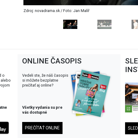
ONLINE ČASOPIS
SL
IN
d o
Vedeli ste, že náš časopis
Zdroj: novadrama.sk / Foto: Jan Malíř
 alebo
si môžete bezplatne
svojom
prečítať aj online?
atne
Všetky vydania su pre
vás dostupné
PREČÍTAŤ ONLINE
SLE