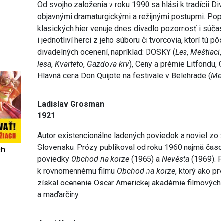
Od svojho založenia v roku 1990 sa hlási k tradícii Di
objavnými dramaturgickými a režijnými postupmi. Pop
klasických hier venuje dnes divadlo pozornosť i súč
i jednotliví herci z jeho súboru či tvorcovia, ktorí tú 
divadelných ocenení, napríklad: DOSKY (
Les
,
Meštiaci
lesa
,
Kvarteto
,
Gazdova krv
), Ceny a prémie Litfondu,
Hlavná cena Don Quijote na festivale v Belehrade (
Me
Ladislav Grosman
1921
Autor existencionálne ladených poviedok a noviel zo
Slovensku. Prózy publikoval od roku 1960 najmä časo
ch
poviedky
Obchod na korze
(1965) a
Nevěsta
(1969). 
k rovnomennému filmu
Obchod na korze
, ktorý ako p
získal ocenenie Oscar Americkej akadémie filmových 
a maďarčiny.