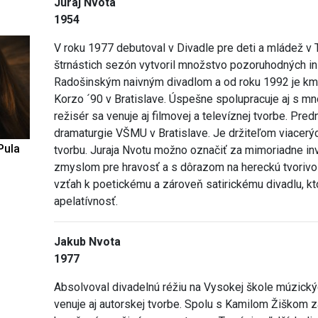
Juraj Nvota
1954
V roku 1977 debutoval v Divadle pre deti a mládež v
štrnástich sezón vytvoril množstvo pozoruhodných in
Radošinským naivným divadlom a od roku 1992 je 
Korzo ´90 v Bratislave. Úspešne spolupracuje aj s m
režisér sa venuje aj filmovej a televíznej tvorbe. Pre
dramaturgie VŠMU v Bratislave. Je držiteľom viacerý
Pula
tvorbu. Juraja Nvotu možno označiť za mimoriadne in
zmyslom pre hravosť a s dôrazom na hereckú tvorivos
vzťah k poetickému a zároveň satirickému divadlu, 
apelatívnosť.
Jakub Nvota
1977
Absolvoval divadelnú réžiu na Vysokej škole múzický
venuje aj autorskej tvorbe. Spolu s Kamilom Žiškom z