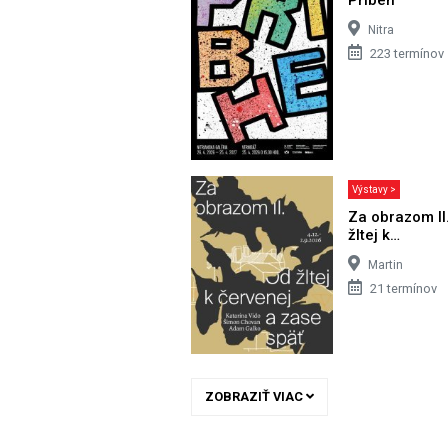
Nitra
223 termínov
Výstavy >
Za obrazom II
žltej k…
Martin
21 termínov
ZOBRAZIŤ VIAC