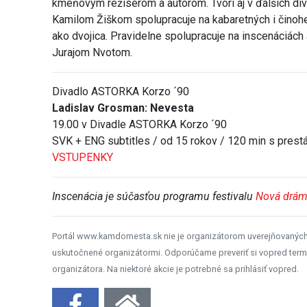
kmeňovým režisérom a autorom. Tvorí aj v ďalších di
Kamilom Žiškom spolupracuje na kabaretných i činoher
ako dvojica. Pravidelne spolupracuje na inscenáciách
Jurajom Nvotom.
Divadlo ASTORKA Korzo ´90
Ladislav Grosman: Nevesta
19.00 v Divadle ASTORKA Korzo ´90
SVK + ENG subtitles / od 15 rokov / 120 min s prest
VSTUPENKY
Inscenácia je súčasťou programu festivalu
Nová drá
Portál www.kamdomesta.sk nie je organizátorom uverejňovanýc
uskutočnené organizátormi. Odporúčame preveriť si vopred term
organizátora. Na niektoré akcie je potrebné sa prihlásiť vopred.