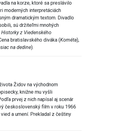
vadla na korze, ktoré sa preslávilo
ri moderných interpretáciách
asným dramatickým textom. Divadlo
pôsobili, sú držiteľmi mnohých
,
Historky z Viedenského
 Cena bratislavského diváka (
Kométa
),
siac na dedine
).
 života Židov na východnom
pisecky, knižne mu vyšli
Podľa prvej z nich napísal aj scenár
rvý československý film v roku 1966
vied a umení. Prekladal z češtiny