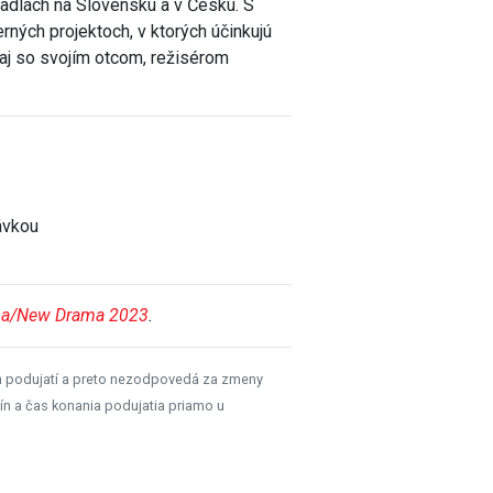
vadlách na Slovensku a v Česku. S
ných projektoch, v ktorých účinkujú
 aj so svojím otcom, režisérom
ávkou
ma/New Drama 2023
.
h podujatí a preto nezodpovedá za zmeny
ín a čas konania podujatia priamo u