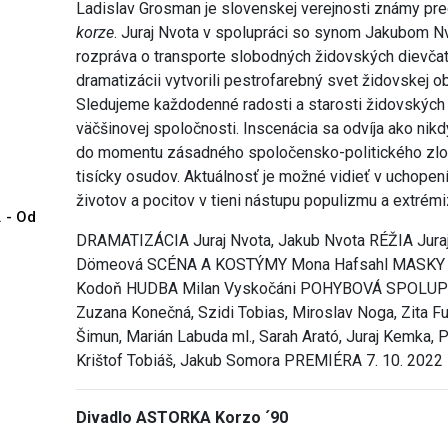
Ladislav Grosman je slovenskej verejnosti známy p
korze
. Juraj Nvota v spolupráci so synom Jakubom Nv
rozpráva o transporte slobodných židovských dievčat
dramatizácii vytvorili pestrofarebný svet židovskej o
Sledujeme každodenné radosti a starosti židovských r
väčšinovej spoločnosti. Inscenácia sa odvíja ako ni
do momentu zásadného spoločensko-politického zlom
tisícky osudov. Aktuálnosť je možné vidieť v uchope
životov a pocitov v tieni nástupu populizmu a extrém
. - Od
DRAMATIZÁCIA Juraj Nvota, Jakub Nvota RÉŽIA Jur
Dömeová SCÉNA A KOSTÝMY Mona Hafsahl MASKY Ma
Kodoň HUDBA Milan Vyskočáni POHYBOVÁ SPOLUP
Zuzana Konečná, Szidi Tobias, Miroslav Noga, Zita Fu
Šimun, Marián Labuda ml., Sarah Arató, Juraj Kemka, 
Krištof Tobiáš, Jakub Somora PREMIÉRA 7. 10. 2022
Divadlo ASTORKA Korzo ´90