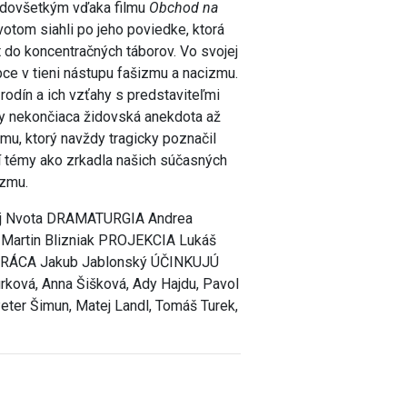
redovšetkým vďaka filmu
Obchod na
otom siahli po jeho poviedke, ktorá
 do koncentračných táborov. Vo svojej
bce v tieni nástupu fašizmu a nacizmu.
odín a ich vzťahy s predstaviteľmi
kdy nekončiaca židovská anekdota až
u, ktorý navždy tragicky poznačil
ní témy ako zrkadla našich súčasných
izmu.
aj Nvota DRAMATURGIA Andrea
rtin Blizniak PROJEKCIA Lukáš
RÁCA Jakub Jablonský ÚČINKUJÚ
rková, Anna Šišková, Ady Hajdu, Pavol
Peter Šimun, Matej Landl, Tomáš Turek,