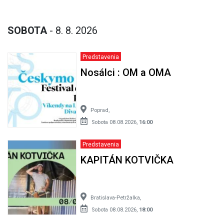
SOBOTA
- 8. 8. 2026
Predstavenia
Nosálci : OM a OMA
Poprad,
Sobota 08.08.2026,
16:00
Predstavenia
KAPITÁN KOTVIČKA
Bratislava-Petržalka,
Sobota 08.08.2026,
18:00