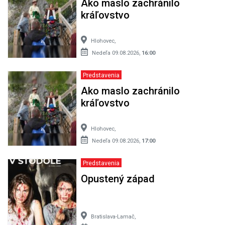
Ako maslo zachránilo
kráľovstvo
Hlohovec,
Nedeľa 09.08.2026,
16:00
Predstavenia
Ako maslo zachránilo
kráľovstvo
Hlohovec,
Nedeľa 09.08.2026,
17:00
Predstavenia
Opustený západ
Bratislava-Lamač,