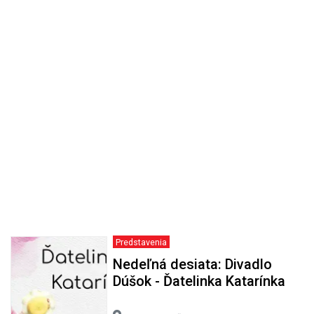
Predstavenia
Nedeľná desiata: Divadlo
Dúšok - Ďatelinka Katarínka